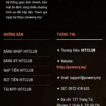
Hệ thống giao dịch nhanh, bảo
mật ổn định cùng nhiều chương
trình ưu đãi hấp dẫn. Tham gia
ngay tại https://powerq.my/
HƯỚNG DẪN
THÔNG TIN
✦ Thương Hiệu:
HITCLUB
ĐĂNG NHẬP HITCLUB
ĐĂNG KÝ HITCLUB
✦ Website:
https://powerq.my/
NẠP TIỀN HITCLUB
✦ Email:
support@powerq.my
RÚT TIỀN HITCLUB
✦ SĐT:
0972 418 635
TẢI APP HITCLUB
✦ Địa chỉ:
121 Trang Tử,
Phường 2, Quận 6, TP. Hồ Chí